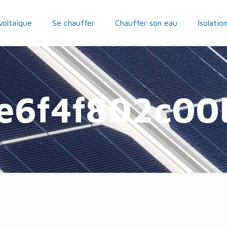
voltaïque
Se chauffer
Chauffer son eau
Isolatio
e6f4f802c00