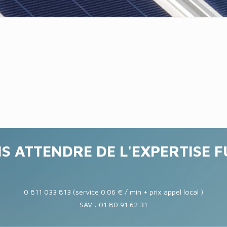
S ATTENDRE DE L'EXPERTISE 
0 811 033 813 (service 0.06 € / min + prix appel local )
SAV : 01 80 91 62 31