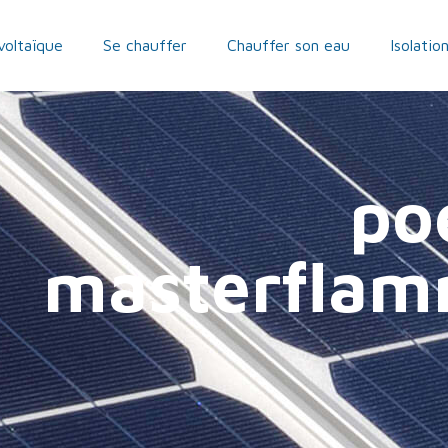
voltaïque
Se chauffer
Chauffer son eau
Isolatio
po
masterflam