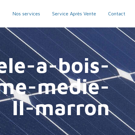
n
Nos services
Service Après Vente
Contact
ele-a-bois-
me-medie-
II-marron